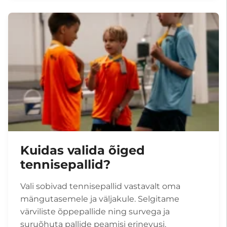
Kuidas valida õiged
tennisepallid?
Vali sobivad tennisepallid vastavalt oma
mängutasemele ja väljakule. Selgitame
värviliste õppepallide ning survega ja
suruõhuta pallide peamisi erinevusi.