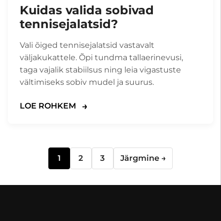
Kuidas valida sobivad
tennisejalatsid?
Vali õiged tennisejalatsid vastavalt
väljakukattele. Õpi tundma tallaerinevusi,
taga vajalik stabiilsus ning leia vigastuste
vältimiseks sobiv mudel ja suurus.
LOE ROHKEM
Blogipostituste
1
2
3
Järgmine →
leheküljed