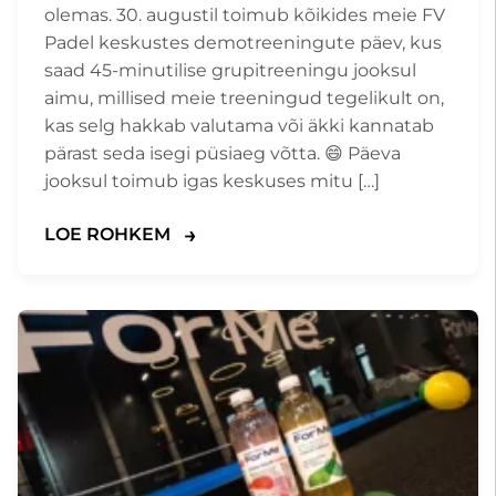
olemas. 30. augustil toimub kõikides meie FV
Padel keskustes demotreeningute päev, kus
saad 45-minutilise grupitreeningu jooksul
aimu, millised meie treeningud tegelikult on,
kas selg hakkab valutama või äkki kannatab
pärast seda isegi püsiaeg võtta. 😄 Päeva
jooksul toimub igas keskuses mitu […]
LOE ROHKEM