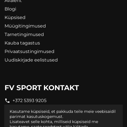
Avaleht
Blogi
Küpsised
Müügitingimused
Tarnetingimused
Kauba tagastus
Privaatsustingimused
Uudiskirjade eelistused
FV SPORT KONTAKT
+372 5393 9205
pood@fvsport.ee
Kasutame küpsiseid, et pakkuda teile meie veebisaidil
parimat kasutuskogemust.
Lisateavet selle kohta, milliseid küpsiseid me
kasutame, saate
seadetest
välja lülitada.