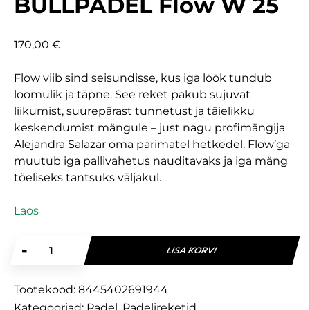
BULLPADEL Flow W 25
170,00
€
Flow viib sind seisundisse, kus iga löök tundub
loomulik ja täpne. See reket pakub sujuvat
liikumist, suurepärast tunnetust ja täielikku
keskendumist mängule – just nagu profimängija
Alejandra Salazar oma parimatel hetkedel. Flow’ga
muutub iga pallivahetus nauditavaks ja iga mäng
tõeliseks tantsuks väljakul.
Laos
LISA KORVI
Tootekood:
8445402691944
Kategooriad:
Padel
,
Padelireketid